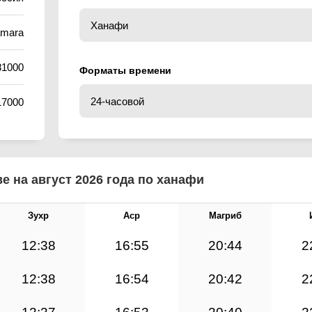
amara
81000
Форматы времени
17000
е на август 2026 года по ханафи
Зухр
Аср
Магриб
12:38
16:55
20:44
2
12:38
16:54
20:42
2