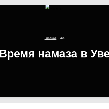
Главная
›
Ува
Время намаза в Ув