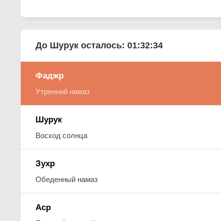
До Шурук осталось:
01:32:33
Фаджр
Утренний намаз
Шурук
Восход солнца
Зухр
Обеденный намаз
Аср