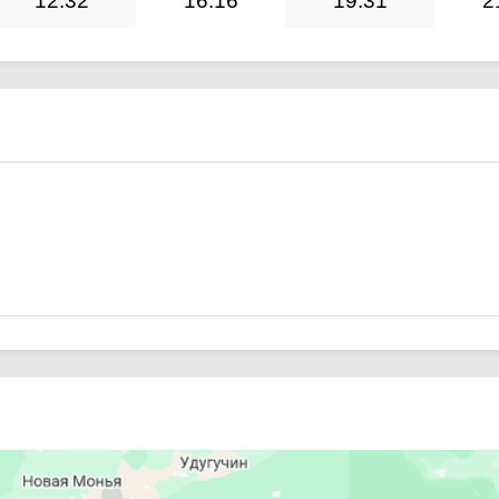
12:32
16:16
19:31
2