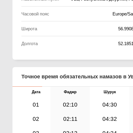
Часовой пояс
Europe/S
Широта
56.990
Долгота
52.185
Точное время обязательных намазов в Ув
Дата
Фаджр
Шурук
01
02:10
04:30
02
02:11
04:32