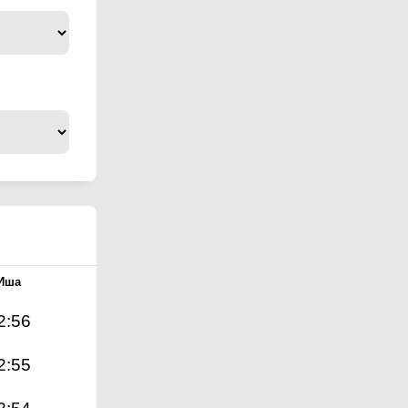
Иша
2:56
2:55