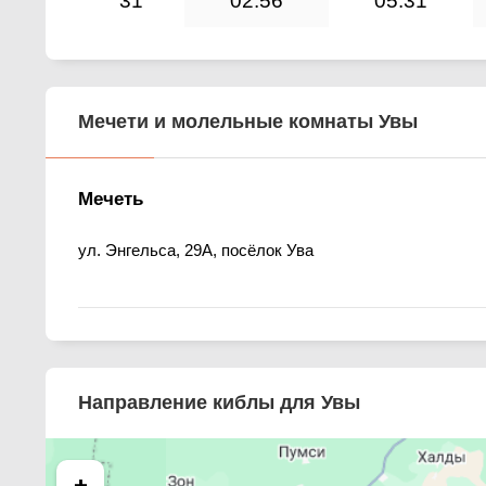
31
02:56
05:31
Мечети и молельные комнаты Увы
Мечеть
ул. Энгельса, 29А, посёлок Ува
Направление киблы для Увы
+