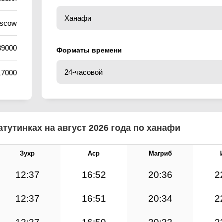
oscow
39000
Форматы времени
17000
тутинках на август 2026 года по ханафи
Зухр
Аср
Магриб
12:37
16:52
20:36
2
12:37
16:51
20:34
2