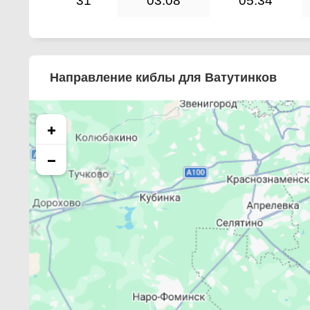
31
03:08
05:34
Направление киблы для Ватутинков
+
−