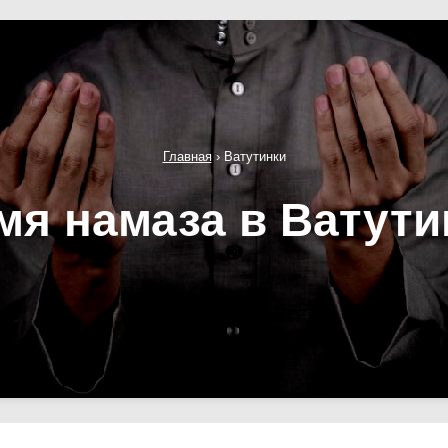
Главная
›
Ватутинки
мя намаза в Ватути