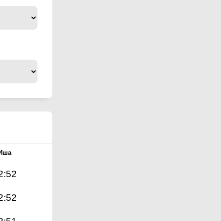
Иша
2:52
2:52