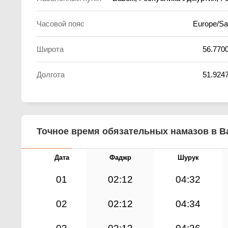
Часовой пояс
Europe/S
Широта
56.770
Долгота
51.924
Точное время обязательных намазов в Ва
Дата
Фаджр
Шурук
01
02:12
04:32
02
02:12
04:34