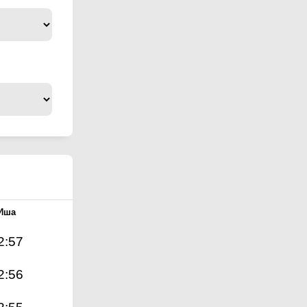
Иша
2:57
2:56