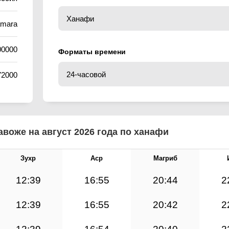
amara
00000
Форматы времени
72000
воже на август 2026 года по ханафи
Зухр
Аср
Магриб
12:39
16:55
20:44
2
12:39
16:55
20:42
2