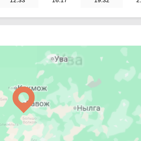
12:33
16:17
19:32
2