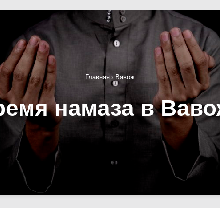
Главная
›
Вавож
ремя намаза в Ваво