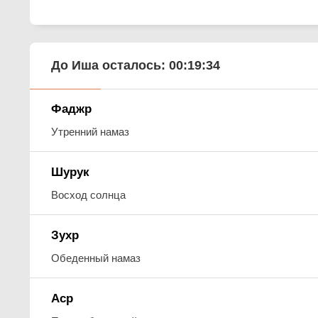
До Иша осталось:
00:19:33
Фаджр
Утренний намаз
Шурук
Восход солнца
Зухр
Обеденный намаз
Аср