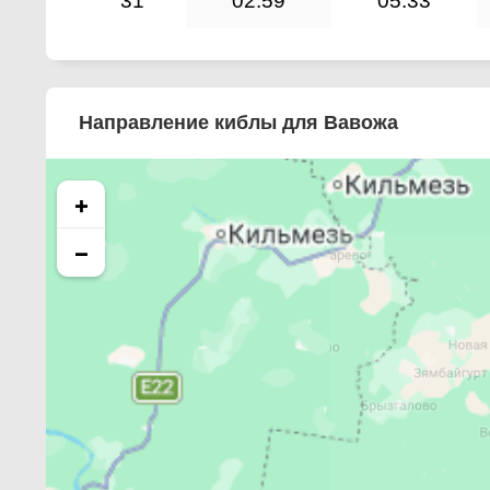
31
02:59
05:33
Направление киблы для Вавожа
+
−