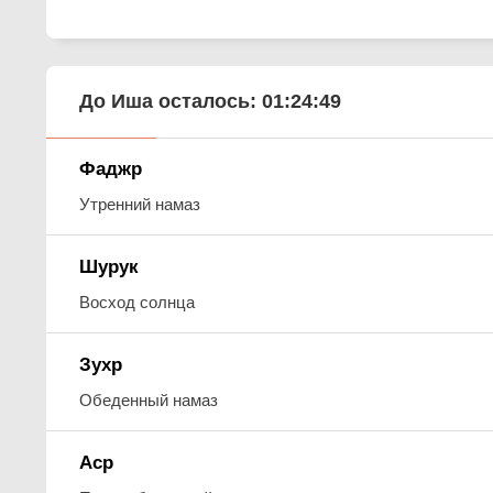
До Иша осталось:
01:24:48
Фаджр
Утренний намаз
Шурук
Восход солнца
Зухр
Обеденный намаз
Аср