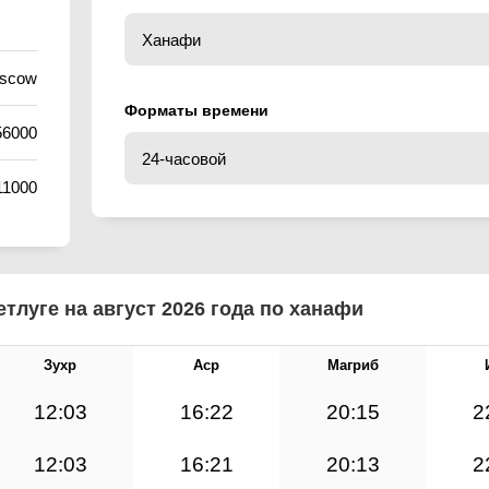
oscow
Форматы времени
56000
11000
тлуге на август 2026 года по ханафи
Зухр
Аср
Магриб
12:03
16:22
20:15
2
12:03
16:21
20:13
2