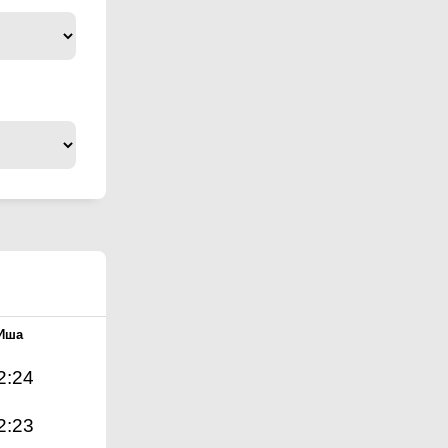
Иша
2:24
2:23