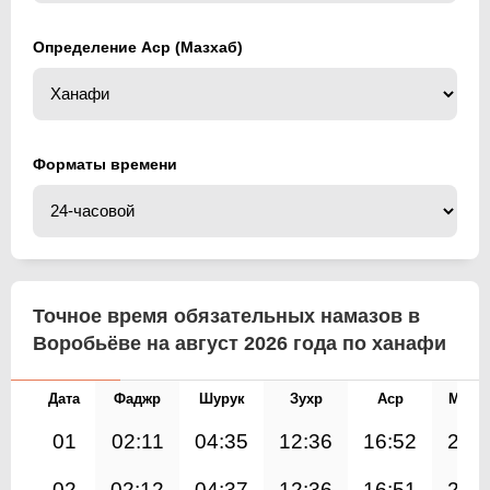
Определение Аср (Мазхаб)
Форматы времени
Точное время обязательных намазов в
Воробьёве на август 2026 года по ханафи
Дата
Фаджр
Шурук
Зухр
Аср
Магр
01
02:11
04:35
12:36
16:52
20:
02
02:12
04:37
12:36
16:51
20: