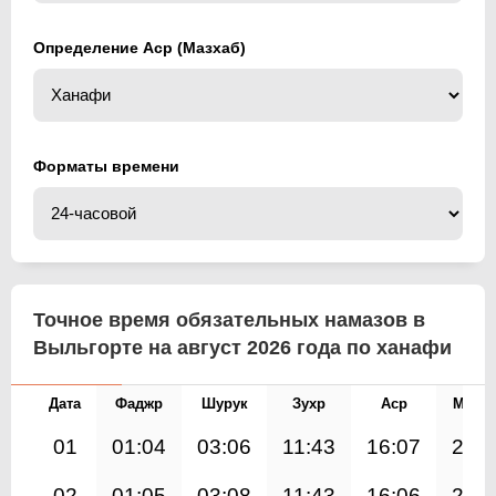
Определение Аср (Мазхаб)
Форматы времени
Точное время обязательных намазов в
Выльгорте на август 2026 года по ханафи
Дата
Фаджр
Шурук
Зухр
Аср
Магр
01
01:04
03:06
11:43
16:07
20:2
02
01:05
03:08
11:43
16:06
20:1