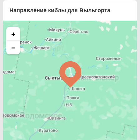
Направление киблы для Выльгорта
+
−