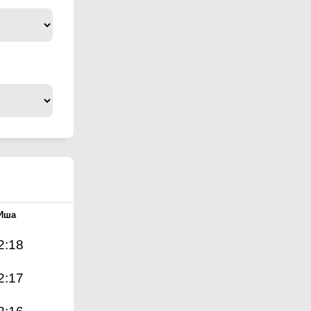
Иша
2:18
2:17