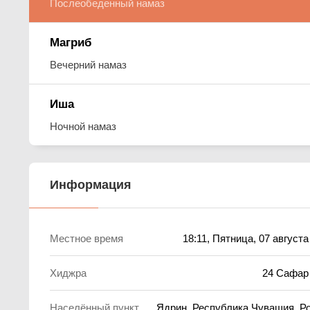
Послеобеденный намаз
Магриб
Вечерний намаз
Иша
Ночной намаз
Информация
Местное время
18:11
, Пятница, 07 августа
Хиджра
24 Сафар
Населённый пункт
Ядрин, Республика Чувашия, Р