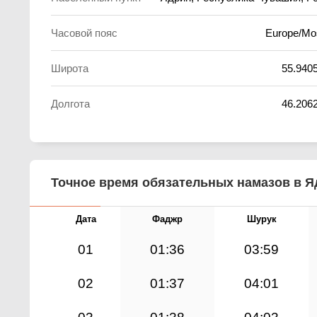
Часовой пояс
Europe/M
Широта
55.940
Долгота
46.206
Точное время обязательных намазов в Яд
Дата
Фаджр
Шурук
01
01:36
03:59
02
01:37
04:01