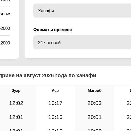
oscow
52000
Форматы времени
22000
рине на август 2026 года по ханафи
Зухр
Аср
Магриб
12:02
16:17
20:03
2
12:01
16:16
20:01
2