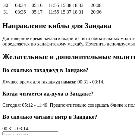
30
03:34
05:16
11:55
15:38
18:33
20:08
31
03:35
05:17
11:55
15:37
18:31
20:06
Направление киблы для Зандака
Достоверное время начала каждой из пяти обязательных молитв 
определяется по ханафитскому мазхабу. Изменить используемые
Желательные и дополнительные моли
Во сколько тахаджуд в Зандаке?
Лучшее время для тахаджуд намаза:
00:31
-
03:14
.
Когда читается ад-духа в Зандаке?
Сегодня:
05:12
-
11:49
. Предпочтительно совершать ближе к по
Во сколько читают витр в Зандаке?
00:31
-
03:14
.