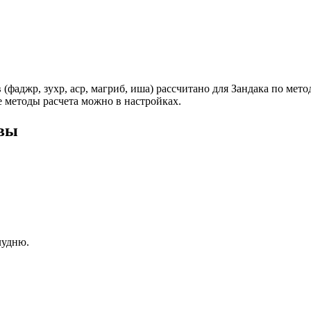
(фаджр, зухр, аср, магриб, иша) рассчитано для Зандака по мет
 методы расчета можно в настройках.
твы
лудню.