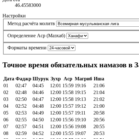
46.45583000
Настройки
Метод расчёта молитв
Определение Аср (Мазхаб)
Форматы времени
Точное время обязательных намазов в За
Дата
Фаджр
Шурук
Зухр
Аср
Магриб
Иша
01
02:47
04:45
12:01
15:59
19:16
21:06
02
02:48
04:46
12:00
15:58
19:15
21:04
03
02:50
04:47
12:00
15:58
19:13
21:02
04
02:52
04:48
12:00
15:57
19:12
21:00
05
02:53
04:49
12:00
15:57
19:11
20:58
06
02:55
04:50
12:00
15:56
19:10
20:56
07
02:57
04:51
12:00
15:56
19:08
20:55
08
02:59
04:52
12:00
15:55
19:07
20:53