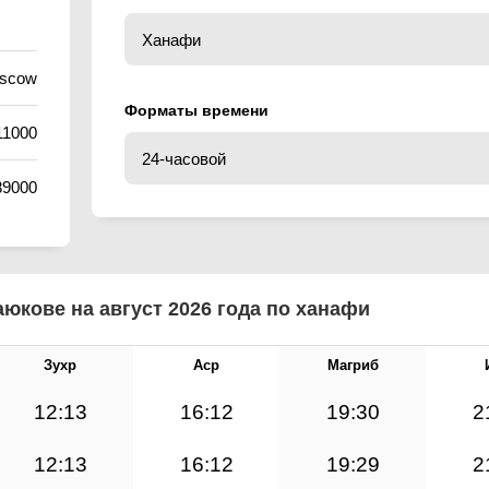
oscow
Форматы времени
11000
89000
юкове на август 2026 года по ханафи
Зухр
Аср
Магриб
12:13
16:12
19:30
2
12:13
16:12
19:29
2