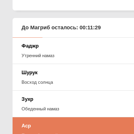
До Магриб осталось:
00:11:28
Фаджр
Утренний намаз
Шурук
Восход солнца
Зухр
Обеденный намаз
Аср