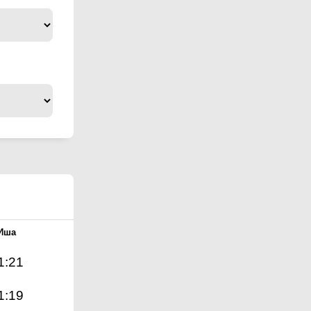
Иша
1:21
1:19