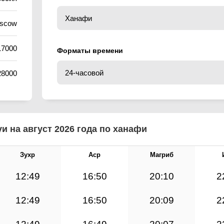
oscow
17000
Форматы времени
28000
и на август 2026 года по ханафи
Зухр
Аср
Магриб
12:49
16:50
20:10
2
12:49
16:50
20:09
2