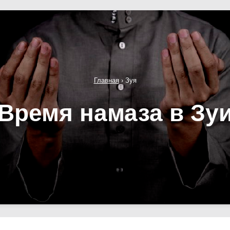
Главная
›
Зуя
Время намаза в Зу