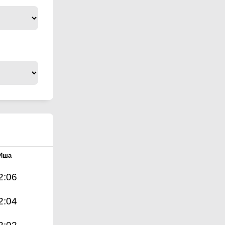
Иша
2:06
2:04