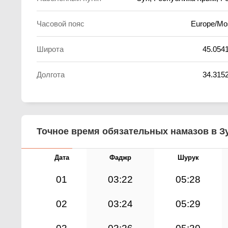
Часовой пояс
Europe/M
Широта
45.054
Долгота
34.315
Точное время обязательных намазов в Зу
Дата
Фаджр
Шурук
01
03:22
05:28
02
03:24
05:29