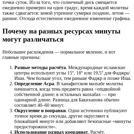
точки суток. Из-за того, что солнечный диск смещается
ежедневно примерно на один градус, время каждой молитвы
также сдвигается: зимой утренние сумерки поздние, летом —
ранние. Отсюда естественное ежедневное изменение графика.
Почему на разных ресурсах минуты
могут различаться
Небольшие расхождения — нормальное явление, и вот
главные причины:
Разные методы расчёта
. Международные исламские
центры используют углы 15°, 18° или 19,5° для Фаджра/
Иши. Чем больше угол, тем раньше Фаджр и позже Иша.
Определение Асра
. В ханафитском мазхабе молитва
начинается, когда тень предмета равна <emдвойной
собственной длине; в остальных мазхабах — при
одинарной длине. Разница для Бакиханова обычно
составляет 40–60 минут.
Округление и поправки
. Одни источники публикуют
точное время до секунды, другие округляют к
ближайшей минуте или добавляют безопасные «минуты
предосторожности».
Использование разных координат
. Расчёт,