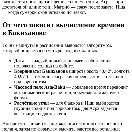
начинается после прохождения солнцем зенита, Аср — при
достаточной длине тени, Магриб — сразу после заката, Иша
— когда сумерки окончательно исчезают.
От чего зависит вычисление времени
в Бакиханове
Точные минуты в расписании выводятся алгоритмом,
который опирается на четыре входных данных:
Дата
— каждый новый день имеет собственное
положение солнца на орбите.
Координаты Бакиханова
(широта около 40,42°, долгота
49,97°) — именно география определяет высоту солнца
над горизонтом.
Часовой пояс Asia/Baku
— локальное время переводит
астрономический расчёт в привычный для жителей
формат.
Расчётные углы
— для Фаджра и Иши выбирается
глубина солнца под горизонтом; для Асра задаётся
коэффициент длины тени.
Алгоритм начинается с нахождения истинного солнечного
полдня, затем по формулам высчитываются все остальные