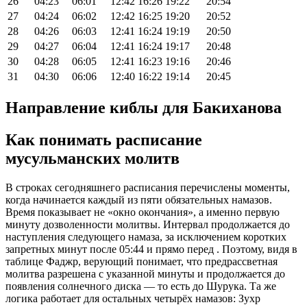
26
04:23
06:01
12:42
16:26
19:22
20:54
27
04:24
06:02
12:42
16:25
19:20
20:52
28
04:26
06:03
12:41
16:24
19:19
20:50
29
04:27
06:04
12:41
16:24
19:17
20:48
30
04:28
06:05
12:41
16:23
19:16
20:46
31
04:30
06:06
12:40
16:22
19:14
20:45
Направление киблы для Бакиханова
Как понимать расписание
мусульманских молитв
В строках сегодняшнего расписания перечислены моменты,
когда начинается каждый из пяти обязательных намазов.
Время показывает не «окно окончания», а именно первую
минуту дозволенности молитвы. Интервал продолжается до
наступления следующего намаза, за исключением коротких
запретных минут после
05:44
и прямо перед . Поэтому, видя в
таблице Фаджр, верующий понимает, что предрассветная
молитва разрешена с указанной минуты и продолжается до
появления солнечного диска — то есть до Шурука. Та же
логика работает для остальных четырёх намазов: Зухр