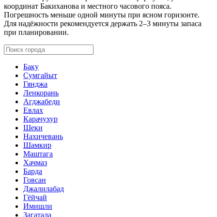
координат Бакиханова и местного часового пояса.
Погрешность меньше одной минуты при ясном горизонте.
Для надёжности рекомендуется держать 2–3 минуты запаса
при планировании.
Баку
Сумгайыт
Гянджа
Ленкорань
Агджабеди
Евлах
Карачухур
Шеки
Нахичевань
Шамкир
Маштага
Хачмаз
Барда
Говсан
Джалилабад
Гёйчай
Имишли
Загатала