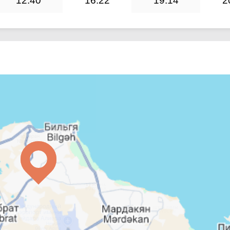
12:40
16:22
19:14
2