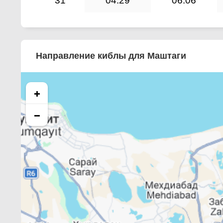
31
04:29
06:06
Направление киблы для Маштаги
+
−