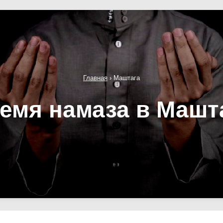
Главная
›
Маштага
емя намаза в Машт