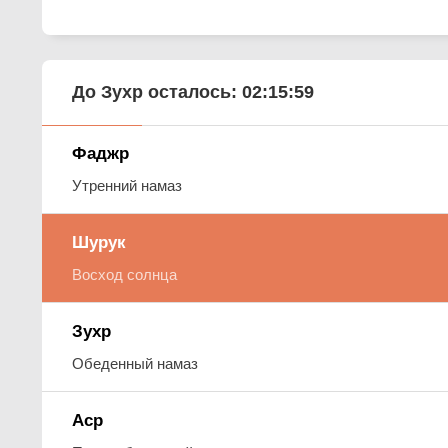
До Зухр осталось:
02:15:58
Фаджр
Утренний намаз
Шурук
Восход солнца
Зухр
Обеденный намаз
Аср