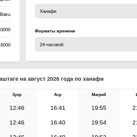
/Baku
83000
Форматы времени
16000
штаге на август 2026 года по ханафи
Зухр
Аср
Магриб
12:46
16:41
19:55
2
12:46
16:40
19:54
2