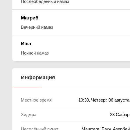
Послеобеденный намаз
Магриб
Вечерний намаз
Иша
Ночной намаз
Информация
Местное время
10:30
, Четверг, 06 август
Хиджра
23 Сафар
Населённый пункт
Маштага, Баку, Азерба