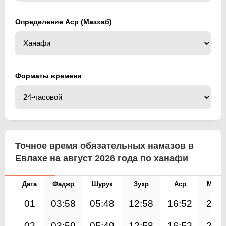
Определение Аср (Мазхаб)
Форматы времени
Точное время обязательных намазов в
Евлахе на август 2026 года по ханафи
Дата
Фаджр
Шурук
Зухр
Аср
Магр
01
03:58
05:48
12:58
16:52
20:
02
03:59
05:49
12:58
16:52
20: