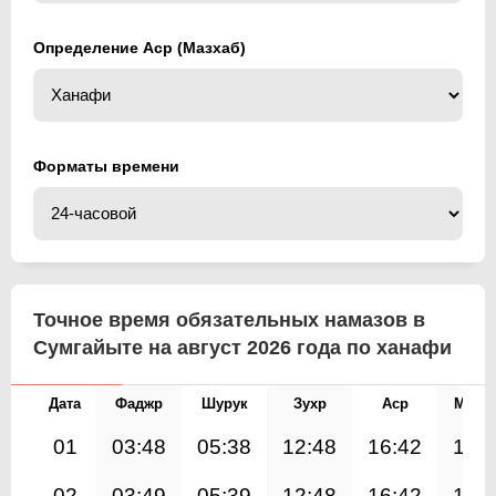
Определение Аср (Мазхаб)
Форматы времени
Точное время обязательных намазов в
Сумгайыте на август 2026 года по ханафи
Дата
Фаджр
Шурук
Зухр
Аср
Магр
01
03:48
05:38
12:48
16:42
19:
02
03:49
05:39
12:48
16:42
19: