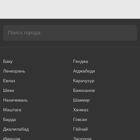
Баку
Гянджа
Ленкорань
Агджабеди
Евлах
Карачухур
Шеки
Бакиханов
Нахичевань
Шамкир
Маштага
Хачмаз
Барда
Говсан
Джалилабад
Гёйчай
Имишли
Загатала