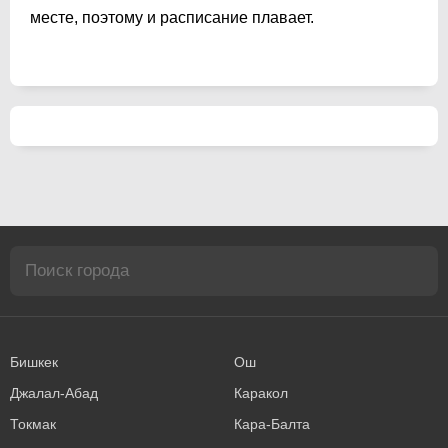
месте, поэтому и расписание плавает.
Бишкек
Ош
Джалал-Абад
Каракол
Токмак
Кара-Балта