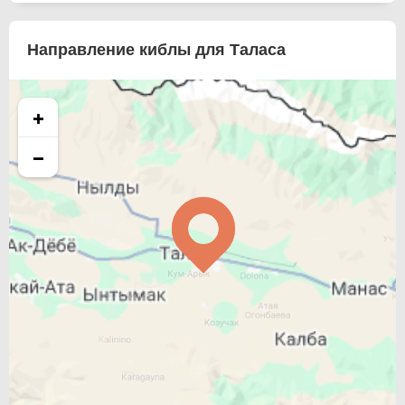
Направление киблы для Таласа
+
−