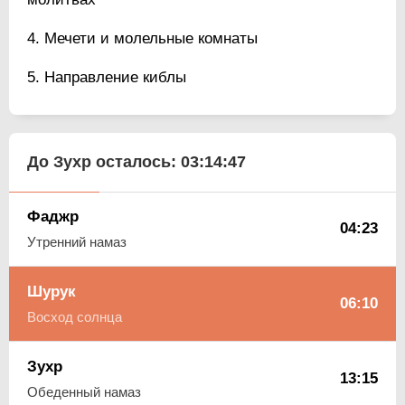
Мечети и молельные комнаты
Направление киблы
До Зухр осталось:
03:14:46
Фаджр
04:23
Утренний намаз
Шурук
06:10
Восход солнца
Зухр
13:15
Обеденный намаз