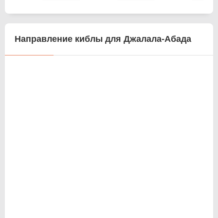
Направление киблы для Джалала-Абада