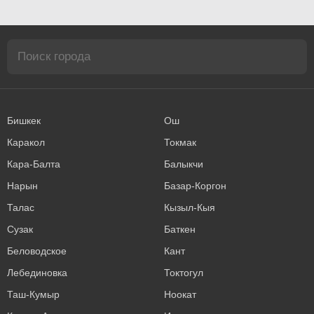
Бишкек
Ош
Каракол
Токмак
Кара-Балта
Балыкчи
Нарын
Базар-Коргон
Талас
Кызыл-Кыя
Сузак
Баткен
Беловодское
Кант
Лебединовка
Токтогул
Таш-Кумыр
Ноокат