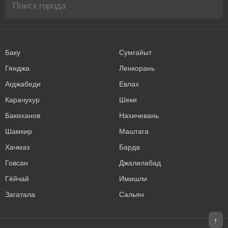
Баку
Сумгайыт
Гянджа
Ленкорань
Агджабеди
Евлах
Карачухур
Шеки
Бакиханов
Нахичевань
Шамкир
Маштага
Хачмаз
Барда
Говсан
Джалилабад
Гёйчай
Имишли
Загатала
Сальян
↑