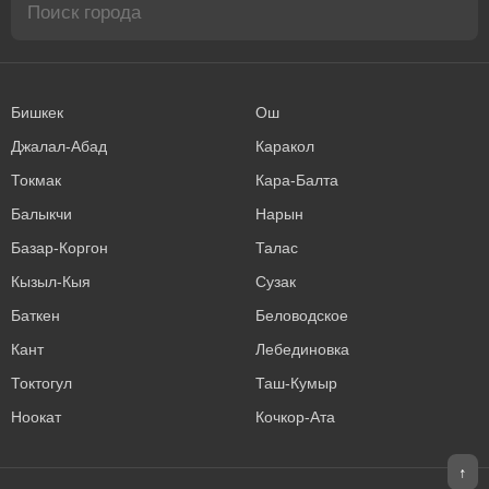
Бишкек
Ош
Джалал-Абад
Каракол
Токмак
Кара-Балта
Балыкчи
Нарын
Базар-Коргон
Талас
Кызыл-Кыя
Сузак
Баткен
Беловодское
Кант
Лебединовка
Токтогул
Таш-Кумыр
Ноокат
Кочкор-Ата
↑