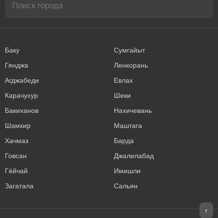
Баку
Сумгайыт
Гянджа
Ленкорань
Агджабеди
Евлах
Карачухур
Шеки
Бакиханов
Нахичевань
Шамкир
Маштага
Хачмаз
Барда
Говсан
Джалилабад
Гёйчай
Имишли
Загатала
Сальян
↑