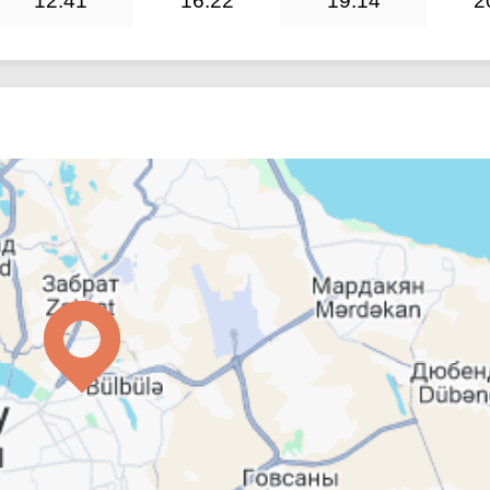
12:41
16:22
19:14
2