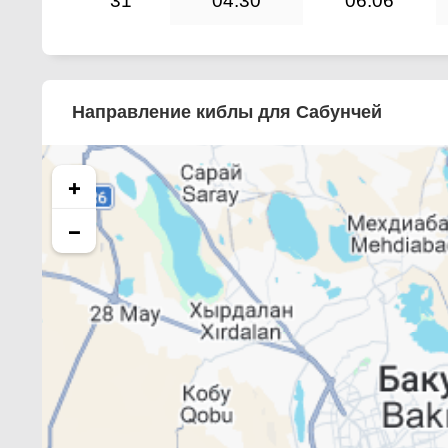
31
04:30
06:06
Направление киблы для Сабунчей
+
−