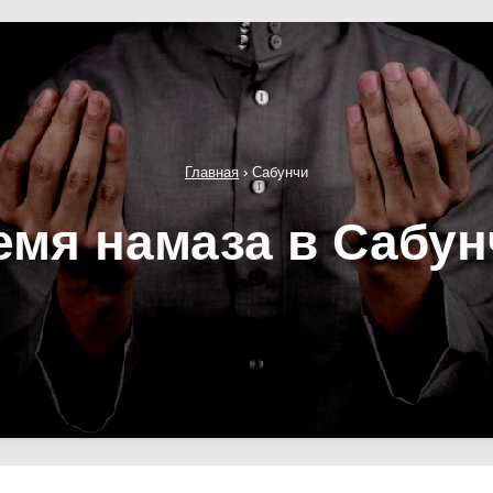
Главная
›
Сабунчи
емя намаза в Сабун